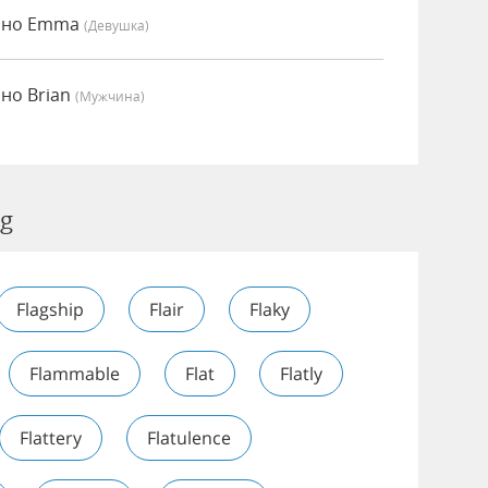
енно Emma
(девушка)
нно Brian
(мужчина)
ng
Flagship
Flair
Flaky
Flammable
Flat
Flatly
Flattery
Flatulence