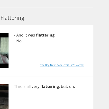
lattering
-
And
it
was
flattering
.
-
No
.
The Boy Next Door - This Isn't Normal
This
is
all
very
flattering
,
but
,
uh
,