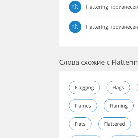
Flattering произнес
Flattering произнесе
Слова схожие с Flatteri
Flagging
Flags
Flames
Flaming
Flats
Flattered