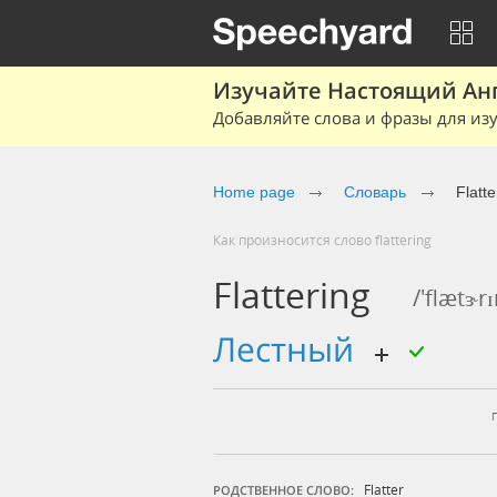
Изучайте Настоящий Ан
Добавляйте слова и фразы для изу
Home page
Словарь
Flatte
Как произносится слово flattering
Flattering
/'flætɝrɪ
лестный
Flatter
РОДСТВЕННОЕ СЛОВО: