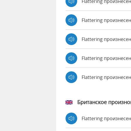
Flattering произнесе
Flattering произнесен
Flattering произнесе
Flattering произнесен
Flattering произнес
Британское произн
Flattering произнес