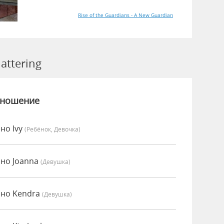
Rise of the Guardians - A New Guardian
attering
зношение
нно Ivy
(Ребёнок, Девочка)
нно Joanna
(девушка)
нно Kendra
(девушка)