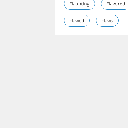
Flaunting
Flavored
Flawed
Flaws