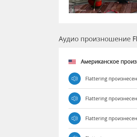
Аудио произношение Fl
Американское прои
Flattering произнесе
Flattering произнесе
Flattering произнесе