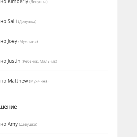
нно Kimberly
(девушка)
но Salli
(девушка)
нно Joey
(мужчина)
но Justin
(Ребёнок, Мальчик)
енно Matthew
(мужчина)
ошение
енно Amy
(девушка)