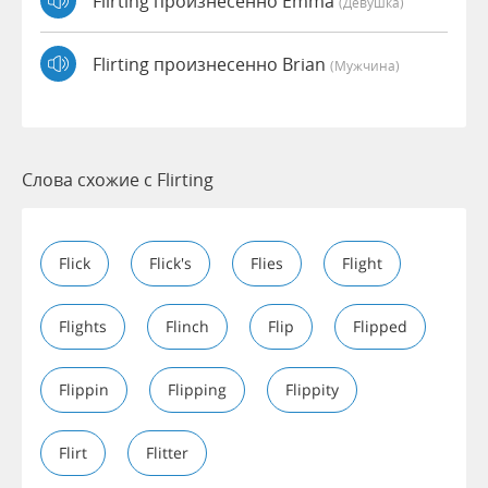
Flirting произнесенно Emma
(девушка)
Flirting произнесенно Brian
(мужчина)
Слова схожие с Flirting
Flick
Flick's
Flies
Flight
Flights
Flinch
Flip
Flipped
Flippin
Flipping
Flippity
Flirt
Flitter