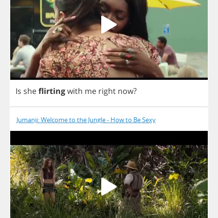
Is
she
flirting
with
me
right
now
?
Jumanji: Welcome to the Jungle - How to Be Sexy