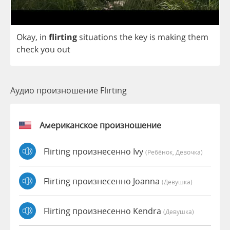
Okay
,
in
flirting
situations
the
key
is
making
them
check
you
out
Аудио произношение Flirting
Американское произношение
Flirting произнесенно Ivy
(Ребёнок, Девочка)
Flirting произнесенно Joanna
(девушка)
Flirting произнесенно Kendra
(девушка)