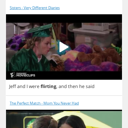
Sisters - Very Different Diaries
Jeff
and
I
were
flirting
,
and
then
he
said
The Perfect Match - Mom You Never Had