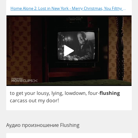
Home Alone 2: Lost in New York - Merry Christmas, You Filthy Animal
to
get
your
lousy
,
lying
,
lowdown
,
four
-
flushing
carcass
out
my
door
!
Аудио произношение Flushing