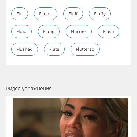
Flu
Fluent
Fluff
Fluffy
Fluid
Flung
Flurries
Flush
Flushed
Flute
Fluttered
Видео упражнения