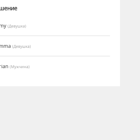
ошение
Amy
(девушка)
 Emma
(девушка)
rian
(мужчина)