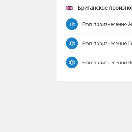
Британское произн
Fmri произнесенно 
Fmri произнесенно
Fmri произнесенно B