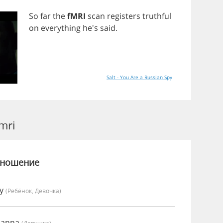
So
far
the
fMRI
scan
registers
truthful
on
everything
he's
said
.
Salt - You Are a Russian Spy
mri
зношение
vy
(Ребёнок, Девочка)
oanna