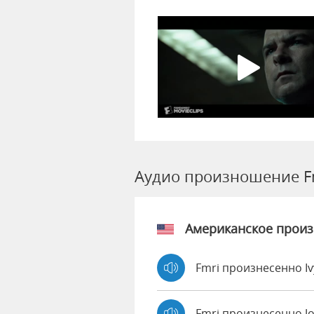
Аудио произношение F
Американское прои
Fmri произнесенно I
Fmri произнесенно J