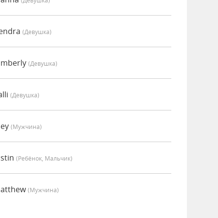
(девушка)
Kendra
(девушка)
imberly
(девушка)
lli
(девушка)
oey
(мужчина)
stin
(Ребёнок, Мальчик)
Matthew
(мужчина)