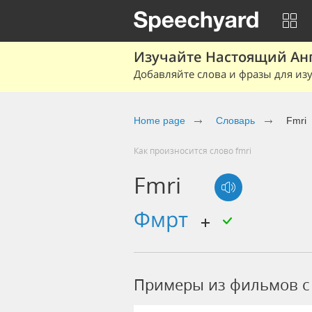
Изучайте Настоящий Ан
Добавляйте слова и фразы для изу
Home page
Словарь
Fmri
Как произносится слово fmri
Fmri
фмрт
Примеры из фильмов c 