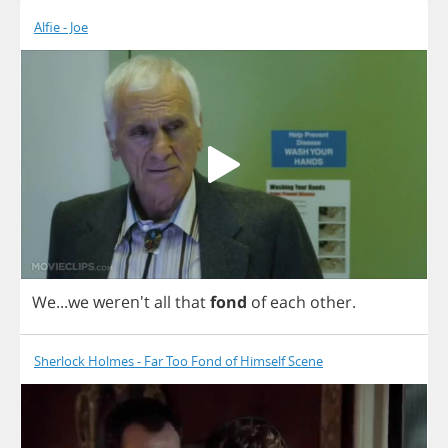
Alfie - Joe
We
...
we
weren't
all
that
fond
of
each
other
.
Sherlock Holmes - Far Too Fond of Himself Scene