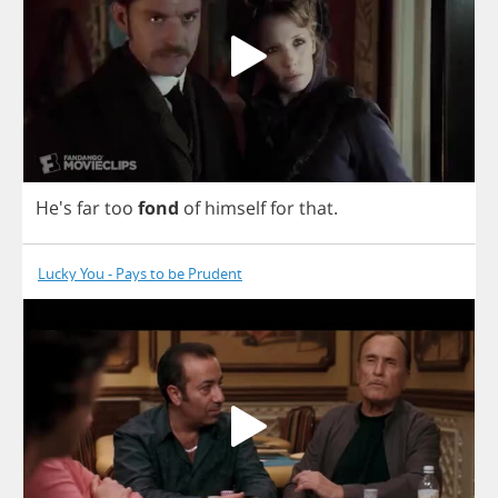
He's
far
too
fond
of
himself
for
that
.
Lucky You - Pays to be Prudent