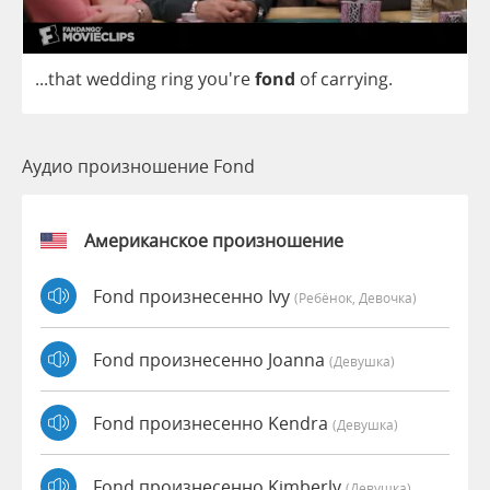
...
that
wedding
ring
you're
fond
of
carrying
.
Аудио произношение Fond
Американское произношение
Fond произнесенно Ivy
(Ребёнок, Девочка)
Fond произнесенно Joanna
(девушка)
Fond произнесенно Kendra
(девушка)
Fond произнесенно Kimberly
(девушка)