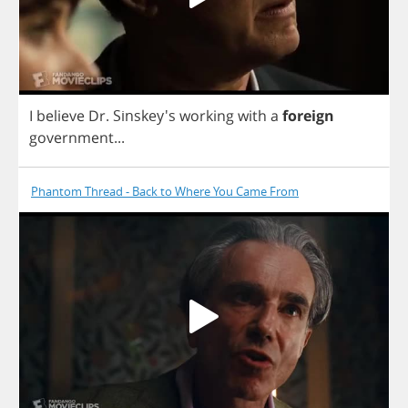
I
believe
Dr
. Sinskey's
working
with
a
foreign
government
...
Phantom Thread - Back to Where You Came From