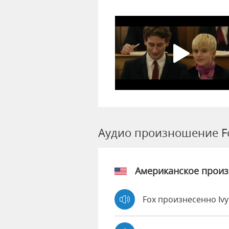
Аудио произношение F
Американское прои
Fox произнесенно Iv