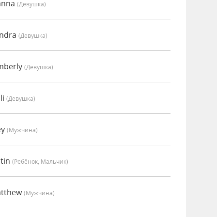
anna
(девушка)
endra
(девушка)
mberly
(девушка)
li
(девушка)
ey
(мужчина)
tin
(Ребёнок, Мальчик)
atthew
(мужчина)