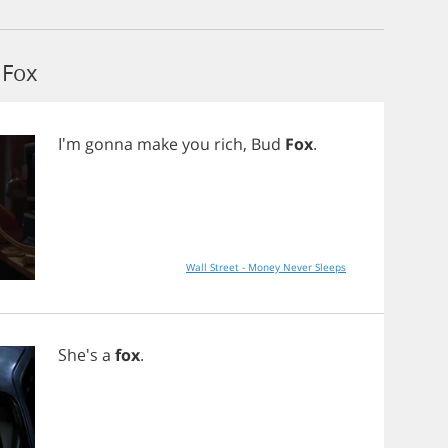
 Fox
I'm
gonna
make
you
rich
,
Bud
Fox
.
Wall Street - Money Never Sleeps
She's
a
fox
.