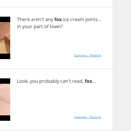
There
aren't
any
fox
ice
cream
joints
...
in
your
part
of
town
?
Zootopia - Popsicle
Look
,
you
probably
can't
read
,
fox
...
Zootopia - Popsicle