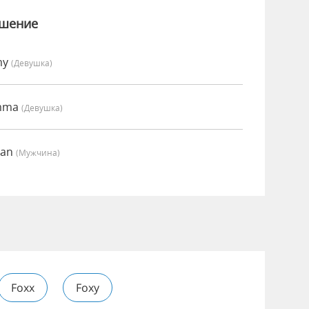
ошение
my
(девушка)
Emma
(девушка)
ian
(мужчина)
Foxx
Foxy