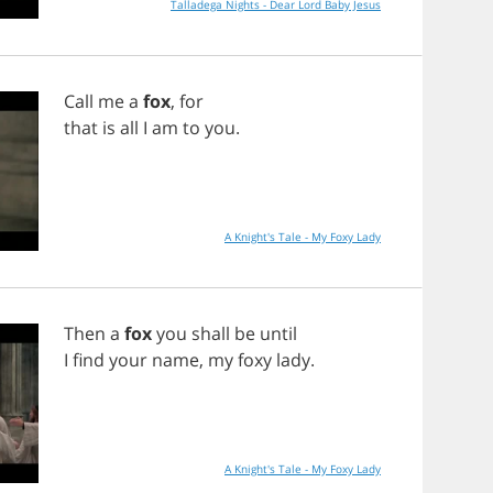
Talladega Nights - Dear Lord Baby Jesus
Call
me
a
fox
,
for
that
is
all
I
am
to
you
.
A Knight's Tale - My Foxy Lady
Then
a
fox
you
shall
be
until
I
find
your
name
,
my
foxy
lady
.
A Knight's Tale - My Foxy Lady