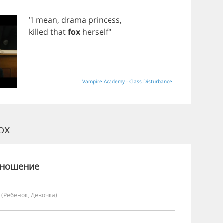
"
I
mean
,
drama
princess
,
killed
that
fox
herself
"
Vampire Academy - Class Disturbance
ox
зношение
y
(Ребёнок, Девочка)