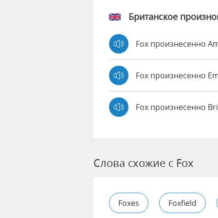
Британское произн
Fox произнесенно A
Fox произнесенно 
Fox произнесенно Br
Слова схожие с Fox
Foxes
Foxfield