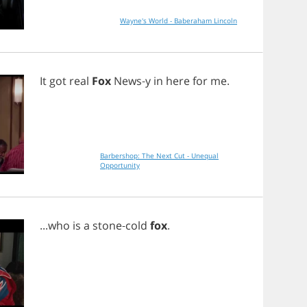
Wayne's World - Baberaham Lincoln
It
got
real
Fox
News
-
y
in
here
for
me
.
Barbershop: The Next Cut - Unequal
Opportunity
...
who
is
a
stone
-
cold
fox
.