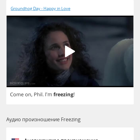
Groundhog Day - Happy in Love
Come
on
,
Phil
.
I'm
freezing
!
Аудио произношение Freezing