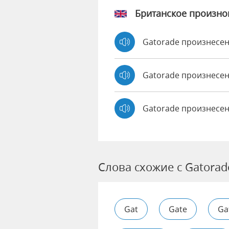
Британское произн
Gatorade произнесе
Gatorade произнес
Gatorade произнесен
Слова схожие с Gatorad
Gat
Gate
Ga