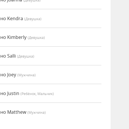
(девушка)
нно Kendra
(девушка)
но Kimberly
(девушка)
о Salli
(девушка)
но Joey
(мужчина)
но Justin
(Ребёнок, Мальчик)
нно Matthew
(мужчина)