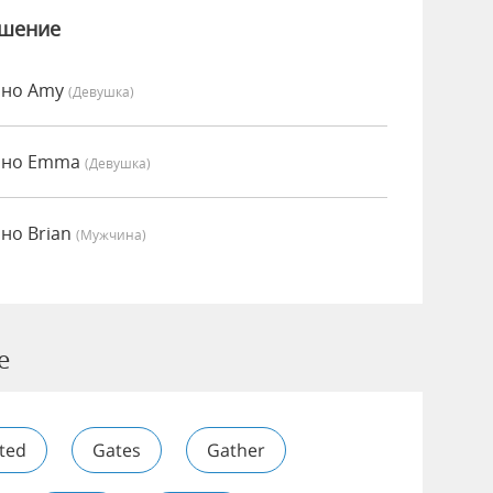
ошение
нно Amy
(девушка)
енно Emma
(девушка)
но Brian
(мужчина)
e
ted
Gates
Gather