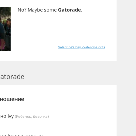
No
?
Maybe
some
Gatorade
.
Valentine's Day - Valentine Gifts
atorade
зношение
но Ivy
(Ребёнок, Девочка)
нно Joanna