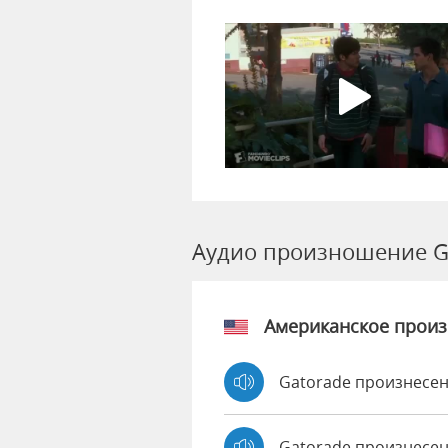
Аудио произношение G
Американское прои
Gatorade произнесен
Gatorade произнесе