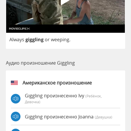
Always
giggling
or
weeping
.
Аудио произношение Giggling
Американское произношение
Giggling произнесенно Ivy
(Ребёнок,
Девочка)
Giggling произнесенно Joanna
(девушка)