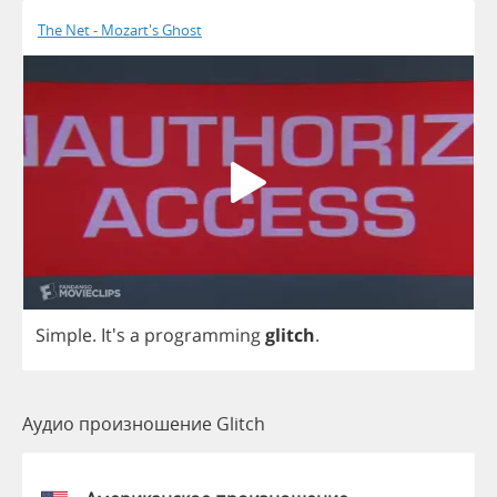
The Net - Mozart's Ghost
Simple
. It's
a
programming
glitch
.
Аудио произношение Glitch