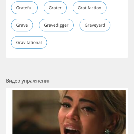
Grateful
Grater
Gratifaction
Grave
Gravedigger
Graveyard
Gravitational
Видео упражнения