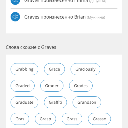
Graves произнесенно Emma
(девушка)
Graves произнесенно Brian
(мужчина)
Слова схожие с Graves
Grabbing
Grace
Graciously
Graded
Grader
Grades
Graduate
Graffiti
Grandson
Gras
Grasp
Grass
Grasse