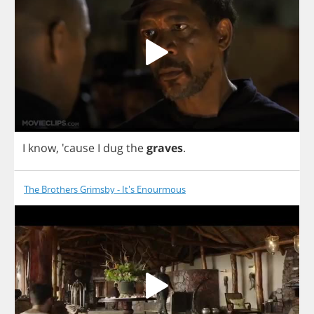
I
know
, 'cause
I
dug
the
graves
.
The Brothers Grimsby - It's Enourmous