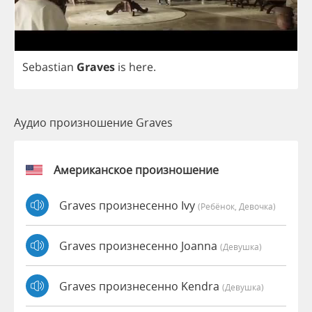
Sebastian
Graves
is
here
.
Аудио произношение Graves
Американское произношение
Graves произнесенно Ivy
(Ребёнок, Девочка)
Graves произнесенно Joanna
(девушка)
Graves произнесенно Kendra
(девушка)