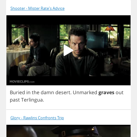
Shooter - Mister Rate's Advice
Buried
in
the
damn
desert
.
Unmarked
graves
out
past
Terlingua
.
Glory - Rawlins Confronts Trip