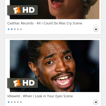
Cadillac Records - All I Could Do Was Cry Scene
Idlewild - When I Look in Your Eyes Scene