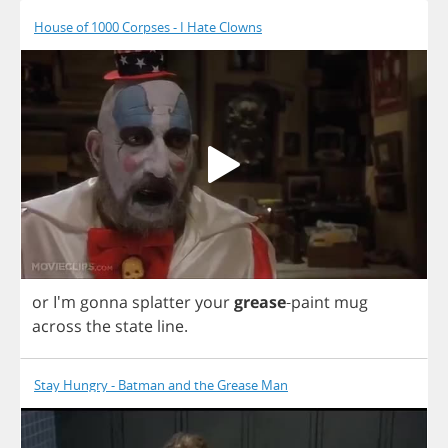
House of 1000 Corpses - I Hate Clowns
or
I'm
gonna
splatter
your
grease
-
paint
mug
across
the
state
line
.
Stay Hungry - Batman and the Grease Man