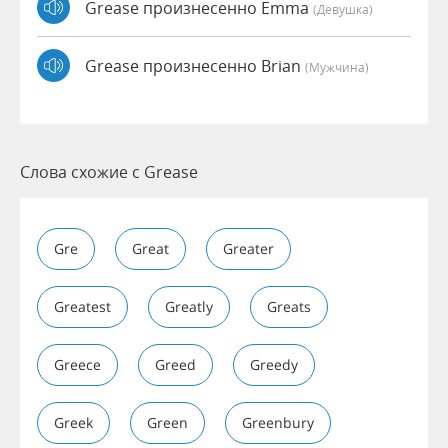
Grease произнесенно Emma
(девушка)
Grease произнесенно Brian
(мужчина)
Слова схожие с Grease
Gre
Great
Greater
Greatest
Greatly
Greats
Greece
Greed
Greedy
Greek
Green
Greenbury