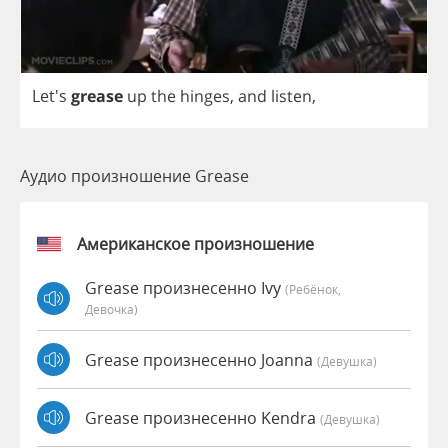
Let's
grease
up
the
hinges
,
and
listen
,
Аудио произношение Grease
Американское произношение
Grease произнесенно Ivy
(Ребёнок,
Девочка)
Grease произнесенно Joanna
(девушка)
Grease произнесенно Kendra
(девушка)