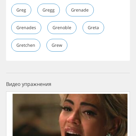
Greg
Gregg
Grenade
Grenades
Grenoble
Greta
Gretchen
Grew
Видео упражнения