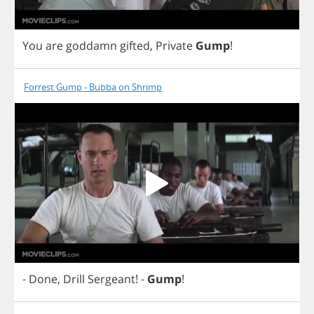
You
are
goddamn
gifted
,
Private
Gump
!
Forrest Gump - Bubba on Shrimp
-
Done
,
Drill
Sergeant
!
-
Gump
!