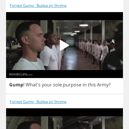
Forrest Gump - Bubba on Shrimp
Gump
! What's
your
sole
purpose
in
this
Army
?
Forrest Gump - Bubba on Shrimp