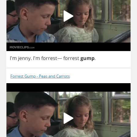
I'm
jenny
. I'm
forrest
—
forrest
gump
.
Forrest Gump - Peas and Carrots