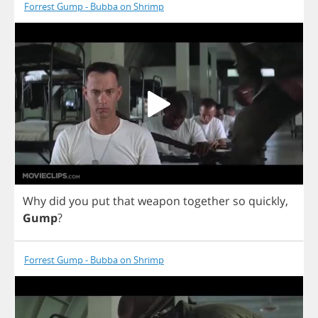
Forrest Gump - Bubba on Shrimp
Why
did
you
put
that
weapon
together
so
quickly
,
Gump
?
Forrest Gump - Bubba on Shrimp