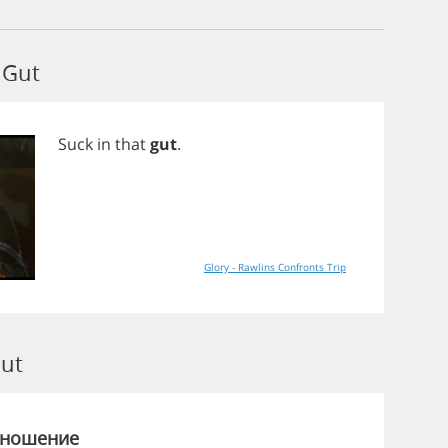
 Gut
Suck
in
that
gut
.
Glory - Rawlins Confronts Trip
ut
зношение