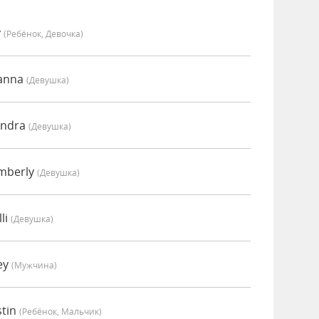
y
(Ребёнок, Девочка)
oanna
(девушка)
endra
(девушка)
mberly
(девушка)
li
(девушка)
ey
(мужчина)
stin
(Ребёнок, Мальчик)