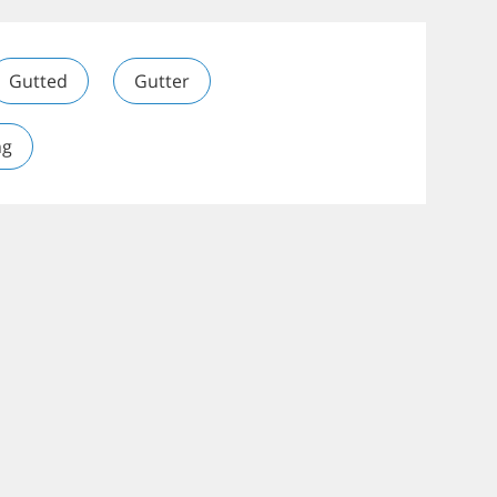
Gutted
Gutter
ng