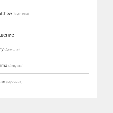
atthew
(мужчина)
ошение
my
(девушка)
Emma
(девушка)
ian
(мужчина)