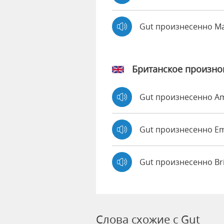
Gut произнесенно M
Британское произн
Gut произнесенно A
Gut произнесенно 
Gut произнесенно Br
Слова схожие с Gut