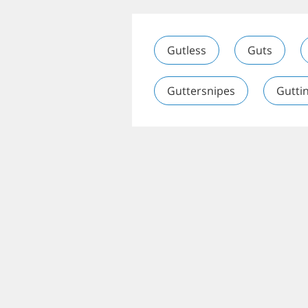
Gutless
Guts
Guttersnipes
Gutti