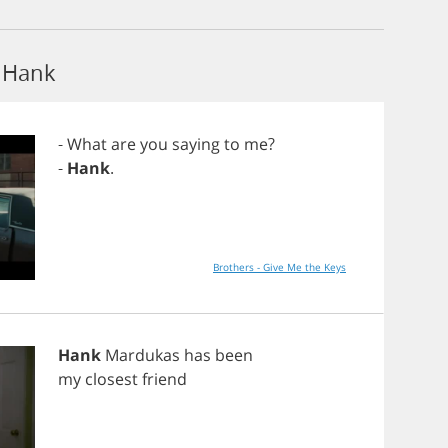
 Hank
-
What
are
you
saying
to
me
?
-
Hank
.
Brothers - Give Me the Keys
Hank
Mardukas
has
been
my
closest
friend