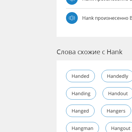
Hank произнесенно 
Слова схожие с Hank
Handed
Handedly
Handing
Handout
Hanged
Hangers
Hangman
Hangout