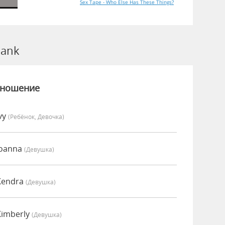
Sex Tape - Who Else Has These Things?
Hank
зношение
vy
(Ребёнок, Девочка)
Joanna
(девушка)
Kendra
(девушка)
Kimberly
(девушка)