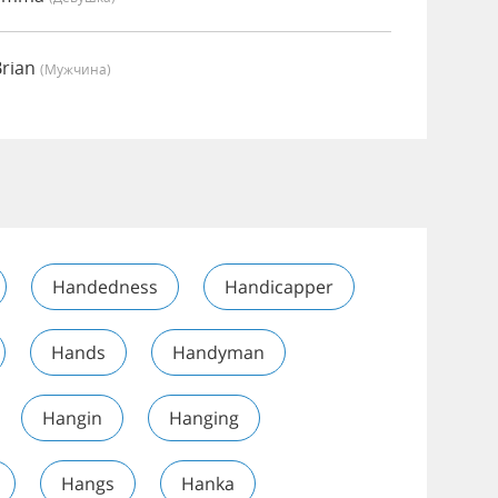
Brian
(мужчина)
Handedness
Handicapper
Hands
Handyman
Hangin
Hanging
Hangs
Hanka