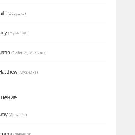
alli
(девушка)
Joey
(мужчина)
ustin
(Ребёнок, Мальчик)
Matthew
(мужчина)
ошение
 Amy
(девушка)
 Emma
(девушка)