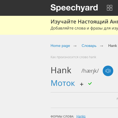
Изучайте Настоящий Ан
Добавляйте слова и фразы для изу
Home page
Словарь
Hank
Как произносится слово hank
Hank
/hæŋk/
моток
Hanks
ФОРМЫ СЛОВА: