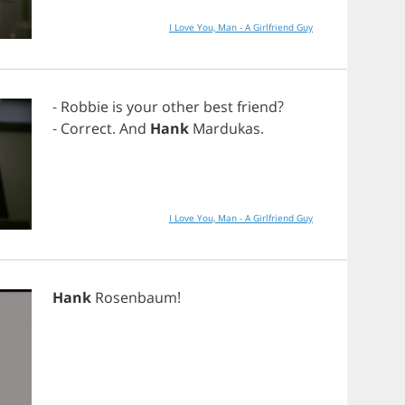
I Love You, Man - A Girlfriend Guy
-
Robbie
is
your
other
best
friend
?
-
Correct
.
And
Hank
Mardukas
.
I Love You, Man - A Girlfriend Guy
Hank
Rosenbaum
!