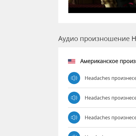
Аудио произношение H
Американское прои
Headaches произнесе
Headaches произнес
Headaches произнес