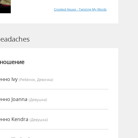
Crooked House - Twisting My Words
eadaches
зношение
нно Ivy
(Ребёнок, Девочка)
енно Joanna
(девушка)
енно Kendra
(девушка)