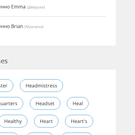
сенно Emma
(девушка)
енно Brian
(мужчина)
hes
ter
Headmistress
uarters
Headset
Heal
Healthy
Heart
Heart's