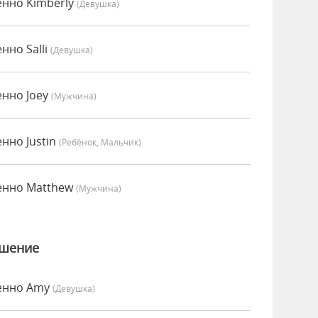
енно Kimberly
(девушка)
нно Salli
(девушка)
енно Joey
(мужчина)
нно Justin
(Ребёнок, Мальчик)
енно Matthew
(мужчина)
ошение
енно Amy
(девушка)