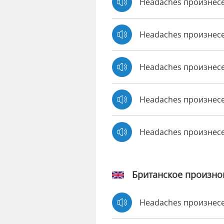
Headaches произнес
Headaches произнесе
Headaches произнес
Headaches произнесе
Headaches произнес
Британское произн
Headaches произнес