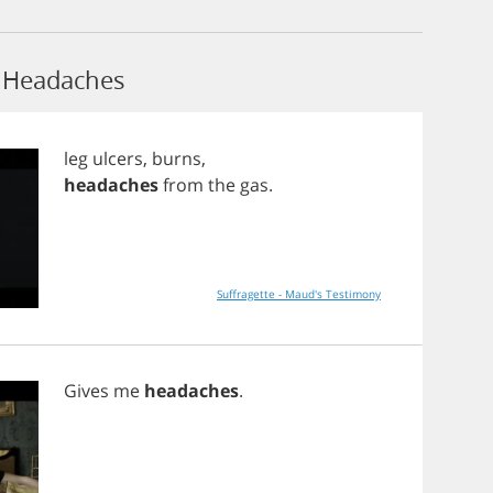
 Headaches
leg
ulcers
,
burns
,
headaches
from
the
gas
.
Suffragette - Maud's Testimony
Gives
me
headaches
.