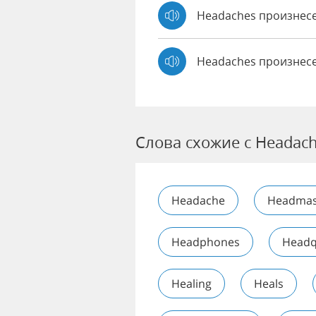
Headaches произне
Headaches произнес
Слова схожие с Headac
Headache
Headmas
Headphones
Headq
Healing
Heals