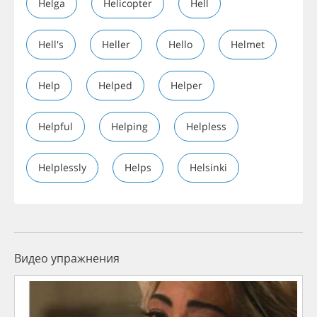
Helga
Helicopter
Hell
Hell's
Heller
Hello
Helmet
Help
Helped
Helper
Helpful
Helping
Helpless
Helplessly
Helps
Helsinki
Видео упражнения