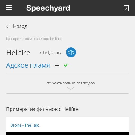
Назад
Как произносится слово hellfire
Hellfire
/'hɛl,faɪər/
адское пламя
ПОКАЗАТЬ БОЛЬШЕ ПЕРЕВОДОВ
Примеры из фильмов c Hellfire
Drone - The Talk