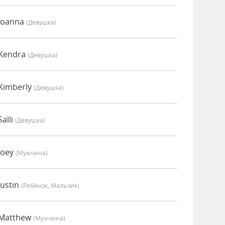
Joanna
(девушка)
 Kendra
(девушка)
Kimberly
(девушка)
alli
(девушка)
Joey
(мужчина)
ustin
(Ребёнок, Мальчик)
 Matthew
(мужчина)