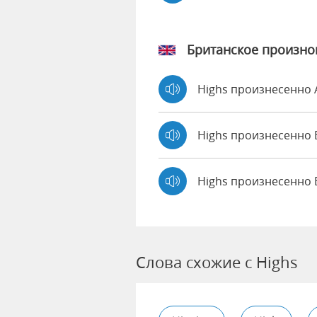
Британское произн
Highs произнесенно
Highs произнесенн
Highs произнесенно 
Слова схожие с Highs