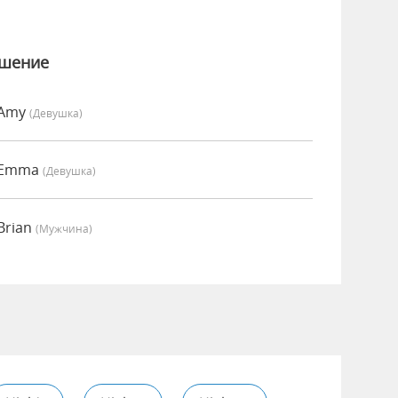
ошение
 Amy
(девушка)
о Emma
(девушка)
Brian
(мужчина)