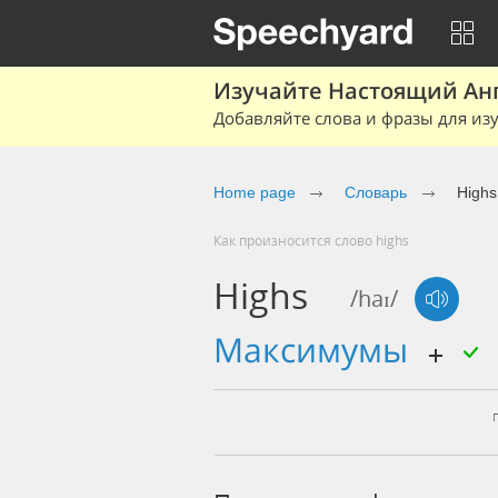
Изучайте Настоящий Ан
Добавляйте слова и фразы для изу
Home page
Словарь
Highs
Как произносится слово highs
Highs
/haɪ/
максимумы