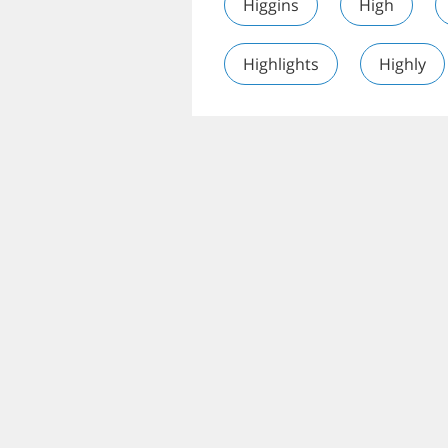
Higgins
High
Highlights
Highly