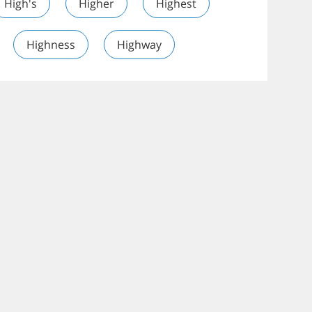
High's
Higher
Highest
Highness
Highway