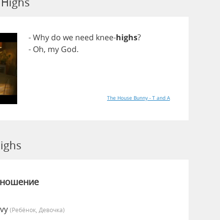
 Highs
-
Why
do
we
need
knee
-
highs
?
-
Oh
,
my
God
.
The House Bunny - T and A
ighs
зношение
Ivy
(Ребёнок, Девочка)