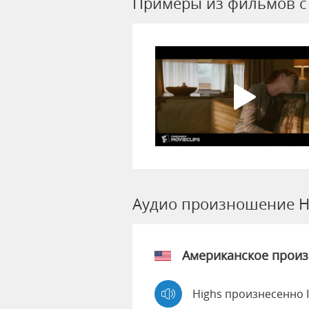
Примеры из фильмов c
Аудио произношение H
Американское прои
Highs произнесенно 