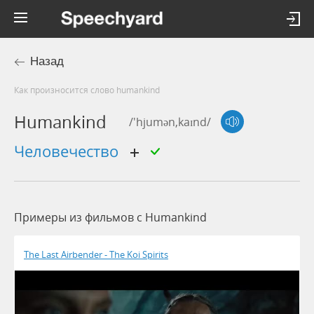
Назад
Как произносится слово humankind
Humankind
/'hjumən,kaɪnd/
человечество
Примеры из фильмов c Humankind
The Last Airbender - The Koi Spirits