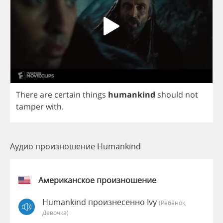
There
are
certain
things
humankind
should
not
tamper
with
.
Аудио произношение Humankind
Американское произношение
Humankind произнесенно Ivy
(Ребёнок,
Девочка)