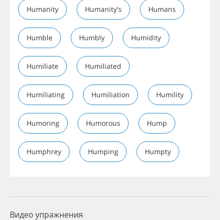
Humanity
Humanity's
Humans
Humble
Humbly
Humidity
Humiliate
Humiliated
Humiliating
Humiliation
Humility
Humoring
Humorous
Hump
Humphrey
Humping
Humpty
Видео упражнения