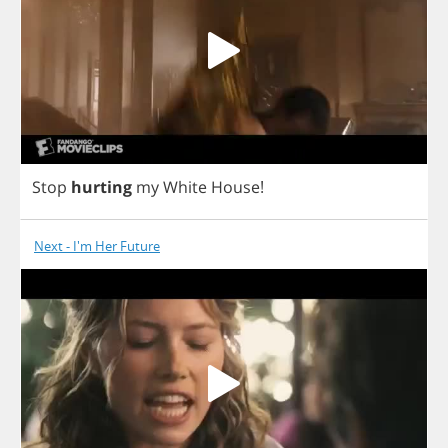
Stop
hurting
my
White
House
!
Next - I'm Her Future