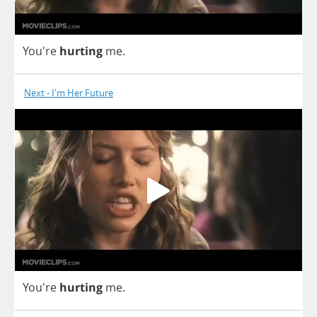
You're
hurting
me
.
Next - I'm Her Future
You're
hurting
me
.