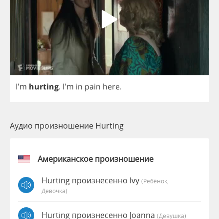
I'm
hurting
. I'm
in
pain
here
.
Аудио произношение Hurting
Американское произношение
Hurting произнесенно Ivy
(Ребёнок,
Девочка)
Hurting произнесенно Joanna
(девушка)