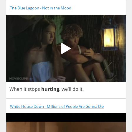
The Blue Lagoon - Not in the Mood
When
it
stops
hurting
, we'll
do
it
.
White House Down - Millions of People Are Gonna Die