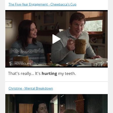
The Five-Year Engagement - Chewbacca's Cup
That's
really
...
It's
hurting
my
teeth
.
Christine - Mental Breakdown