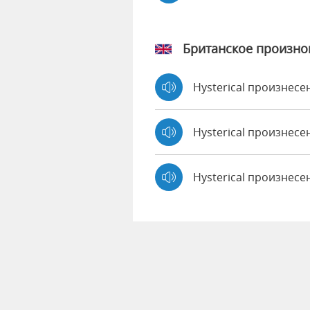
Британское произн
Hysterical произнес
Hysterical произнес
Hysterical произнесе