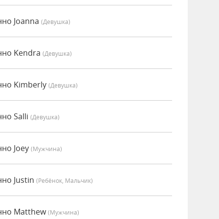
нно Joanna
(девушка)
енно Kendra
(девушка)
нно Kimberly
(девушка)
но Salli
(девушка)
нно Joey
(мужчина)
нно Justin
(Ребёнок, Мальчик)
енно Matthew
(мужчина)