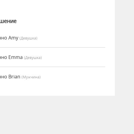
ошение
енно Amy
(девушка)
енно Emma
(девушка)
нно Brian
(мужчина)