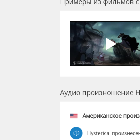
Примеры из фильмов c H
Аудио произношение Hy
Американское прои
Hysterical произнесе