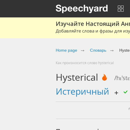
Изучайте Настоящий Ан
Добавляйте слова и фразы для изу
Home page
Словарь
Hyster
Как произносится слово hysterical
Hysterical
/hɪ'stɛ
истеричный