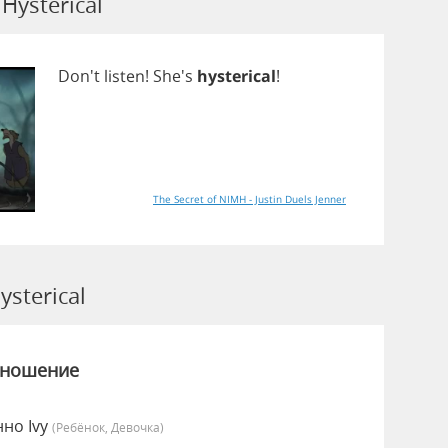
ysterical
Don't
listen
! She's
hysterical
!
The Secret of NIMH - Justin Duels Jenner
sterical
зношение
нно Ivy
(Ребёнок, Девочка)