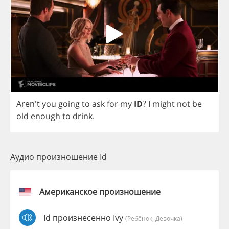
Aren't
you
going
to
ask
for
my
ID
?
I
might
not
be
old
enough
to
drink
.
Аудио произношение Id
Американское произношение
Id произнесенно Ivy
(Ребёнок, Девочка)