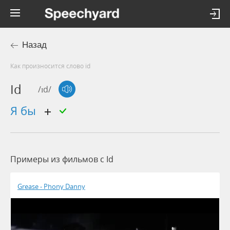
Назад
Как произносится слово id
Id
/ɪd/
я бы
Примеры из фильмов c Id
Grease - Phony Danny