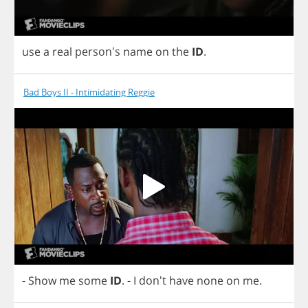
use
a
real
person's
name
on
the
ID
.
Bad Boys II - Intimidating Reggie
-
Show
me
some
ID
.
-
I
don't
have
none
on
me
.