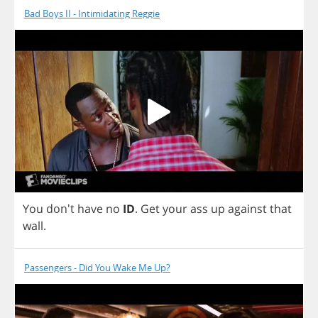
Bad Boys II - Intimidating Reggie
You
don't
have
no
ID
.
Get
your
ass
up
against
that
wall
.
Passengers - Did You Wake Me Up?