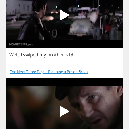
Well
,
I
swiped
my
brother's
id
.
The Next Three Days - Planning a Prison Break