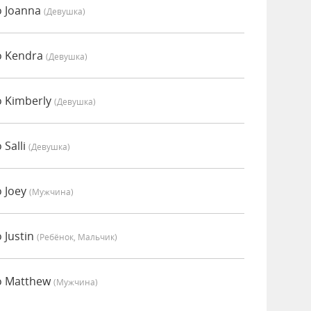
о Joanna
(девушка)
о Kendra
(девушка)
 Kimberly
(девушка)
Salli
(девушка)
 Joey
(мужчина)
 Justin
(Ребёнок, Мальчик)
о Matthew
(мужчина)