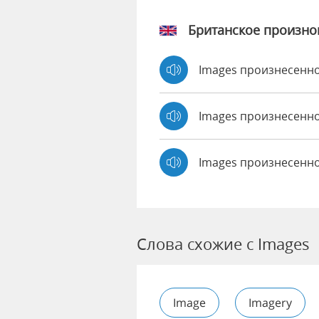
Британское произн
Images произнесенн
Images произнесен
Images произнесенно
Слова схожие с Images
Image
Imagery