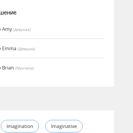
ошение
о Amy
(девушка)
но Emma
(девушка)
 Brian
(мужчина)
Imagination
Imaginative