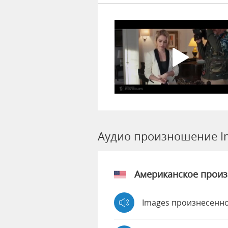
Аудио произношение I
Американское прои
Images произнесенно