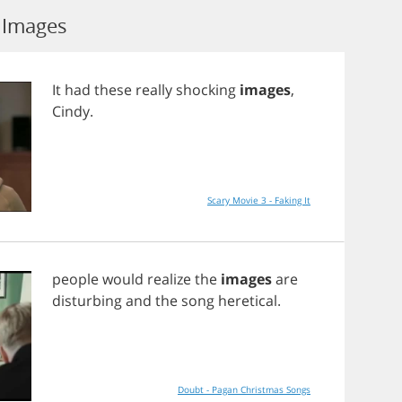
 Images
It
had
these
really
shocking
images
,
Cindy
.
Scary Movie 3 - Faking It
people
would
realize
the
images
are
disturbing
and
the
song
heretical
.
Doubt - Pagan Christmas Songs