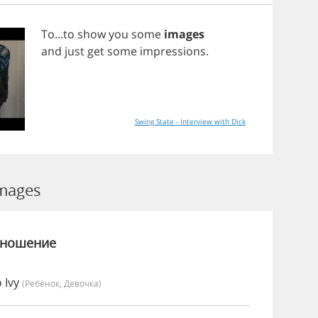
To
...
to
show
you
some
images
and
just
get
some
impressions
.
Swing State - Interview with Dick
mages
зношение
 Ivy
(Ребёнок, Девочка)