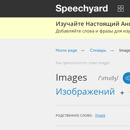
Изучайте Настоящий Ан
Добавляйте слова и фразы для изу
Home page
Словарь
Imag
Как произносится слово images
Images
/'ɪmɪdʒ/
изображений
Image
РОДСТВЕННОЕ СЛОВО: