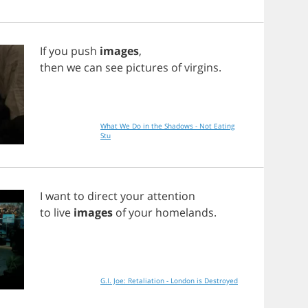
If
you
push
images
,
then
we
can
see
pictures
of
virgins
.
What We Do in the Shadows - Not Eating
Stu
I
want
to
direct
your
attention
to
live
images
of
your
homelands
.
G.I. Joe: Retaliation - London is Destroyed