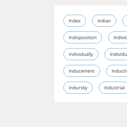
Index
Indian
Indisposition
Indivi
Individually
Individu
Inducement
Induct
Indursky
Industrial