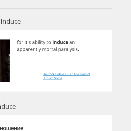
Induce
for
it's
ability
to
induce
an
apparently
mortal
paralysis
.
Sherlock Holmes - Far Too Fond of
Himself Scene
nduce
зношение