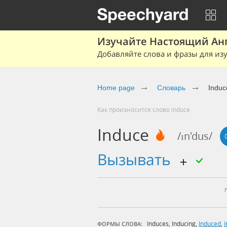
Изучайте Настоящий Ан
Добавляйте слова и фразы для изу
Home page
Словарь
Induc
Как произносится слово induce
Induce
/ɪn'dus/
вызывать
Induces
,
Inducing
,
Induced
,
ФОРМЫ СЛОВА: