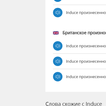
Induce произнесенн
Британское произн
Induce произнесенн
Induce произнесенн
Induce произнесенно
Слова схожие с Induce