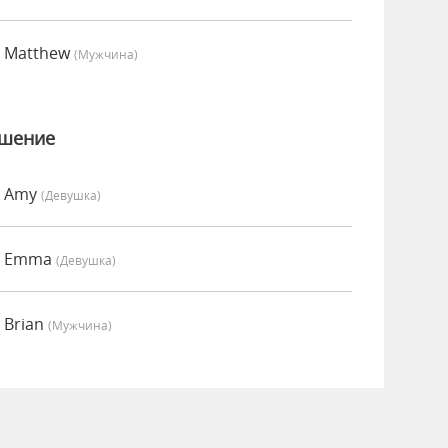
о Matthew
(мужчина)
ошение
о Amy
(девушка)
о Emma
(девушка)
 Brian
(мужчина)