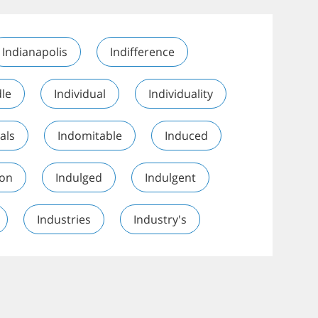
Indianapolis
Indifference
dle
Individual
Individuality
als
Indomitable
Induced
ion
Indulged
Indulgent
Industries
Industry's