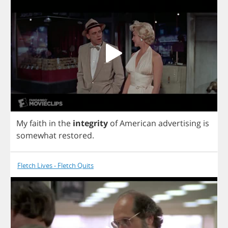
My
faith
in
the
integrity
of
American
advertising
is
somewhat
restored
.
Fletch Lives - Fletch Quits