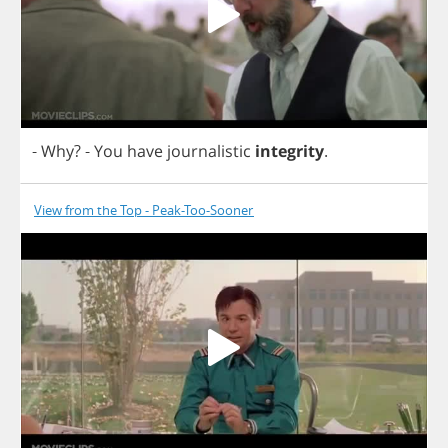
-
Why
?
-
You
have
journalistic
integrity
.
View from the Top - Peak-Too-Sooner