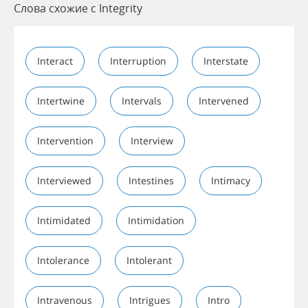
Слова схожие с Integrity
Interact
Interruption
Interstate
Intertwine
Intervals
Intervened
Intervention
Interview
Interviewed
Intestines
Intimacy
Intimidated
Intimidation
Intolerance
Intolerant
Intravenous
Intrigues
Intro