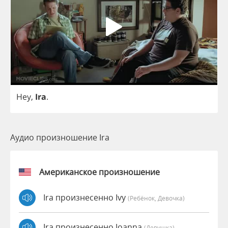
Hey
,
Ira
.
Аудио произношение Ira
Американское произношение
Ira произнесенно Ivy
(Ребёнок, Девочка)
Ira произнесенно Joanna
(девушка)