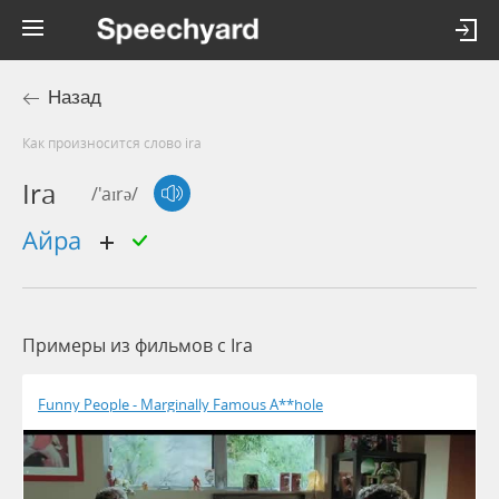
Назад
Как произносится слово ira
Ira
/'aɪrə/
Айра
Примеры из фильмов c Ira
Funny People - Marginally Famous A**hole