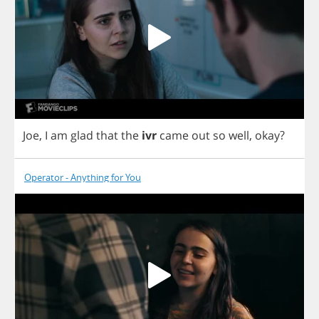
Joe
,
I
am
glad
that
the
ivr
came
out
so
well
,
okay
?
Operator - Anything for You