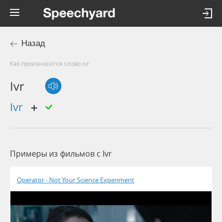
Назад
Как произносится слово ivr
Ivr
ivr
Примеры из фильмов c Ivr
Operator - Not Your Science Experiment