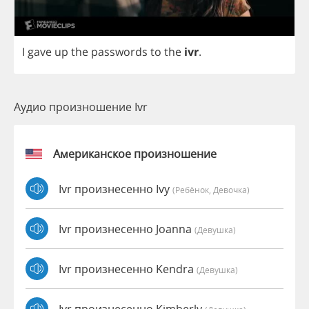
I
gave
up
the
passwords
to
the
ivr
.
Аудио произношение Ivr
Американское произношение
Ivr произнесенно Ivy
(Ребёнок, Девочка)
Ivr произнесенно Joanna
(девушка)
Ivr произнесенно Kendra
(девушка)
Ivr произнесенно Kimberly