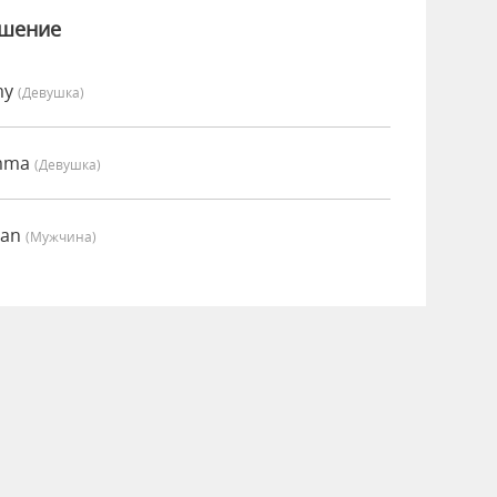
ошение
my
(девушка)
Emma
(девушка)
ian
(мужчина)