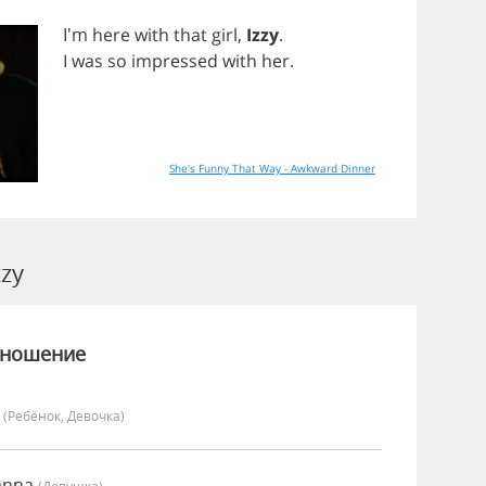
I'm
here
with
that
girl
,
Izzy
.
I
was
so
impressed
with
her
.
She's Funny That Way - Awkward Dinner
zy
зношение
y
(Ребёнок, Девочка)
oanna