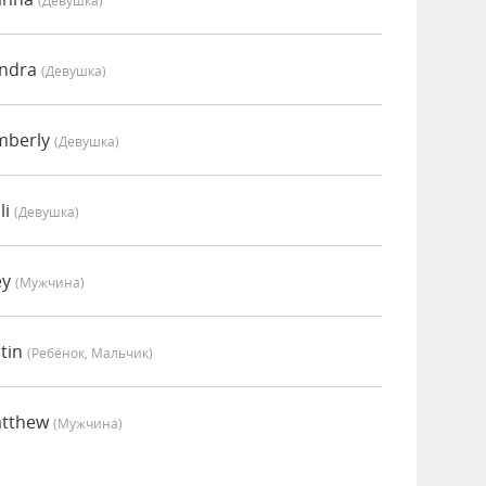
(девушка)
endra
(девушка)
mberly
(девушка)
li
(девушка)
ey
(мужчина)
stin
(Ребёнок, Мальчик)
atthew
(мужчина)