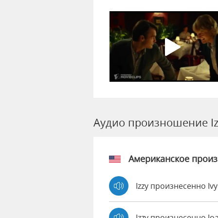
Аудио произношение Iz
Американское прои
Izzy произнесенно Iv
Izzy произнесенно J