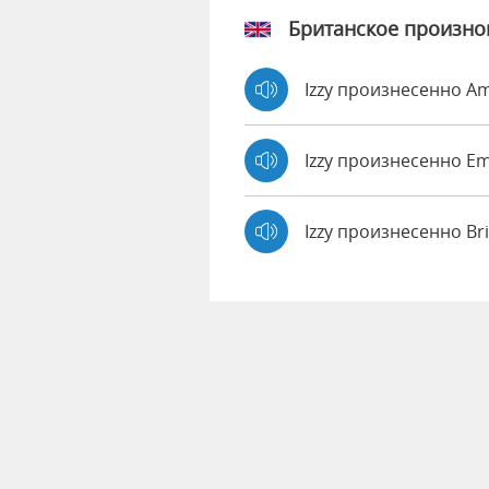
Британское произн
Izzy произнесенно A
Izzy произнесенно 
Izzy произнесенно Br