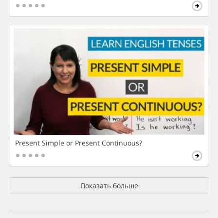
Present Simple or Present Continuous?
Показать больше