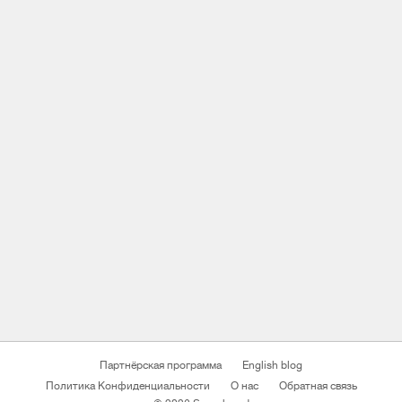
Партнёрская программа
English blog
Политика Конфиденциальности
О нас
Обратная связь