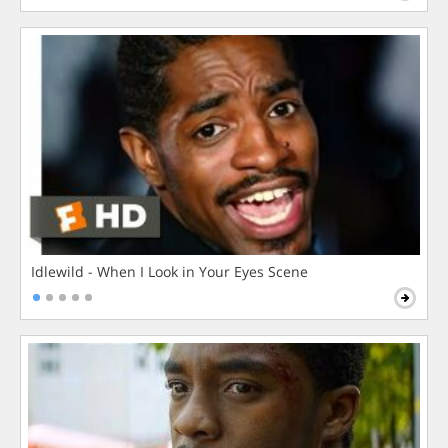
Idlewild - When I Look in Your Eyes Scene