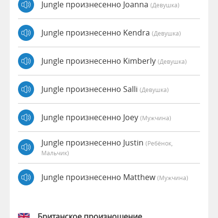
Jungle произнесенно Joanna
(девушка)
Jungle произнесенно Kendra
(девушка)
Jungle произнесенно Kimberly
(девушка)
Jungle произнесенно Salli
(девушка)
Jungle произнесенно Joey
(мужчина)
Jungle произнесенно Justin
(Ребёнок,
Мальчик)
Jungle произнесенно Matthew
(мужчина)
Британское произношение