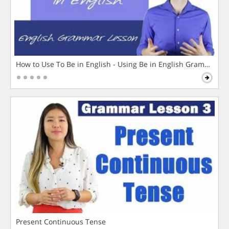
How to Use To Be in English - Using Be in English Grammar L
Present Continuous Tense