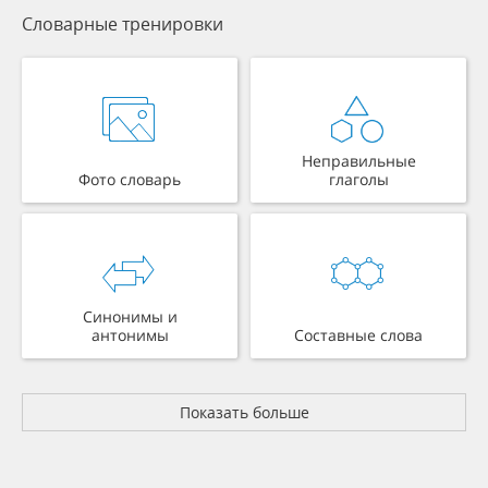
Словарные тренировки
Неправильные
Фото словарь
глаголы
Синонимы и
антонимы
Составные слова
Показать больше