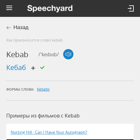
Назад
Как произносится слово kebab
Kebab
/'keɪbɑb/
кебаб
Kebabs
ФОРМЫ СЛОВА:
Примеры из фильмов c Kebab
Notting Hill - Can I Have Your Autograph?