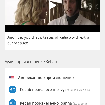
And
I
bet
you
that
it
tastes
of
kebab
with
extra
curry
sauce
.
Аудио произношение Kebab
Американское произношение
Kebab произнесенно Ivy
(Ребёнок, Девочка)
Kebab произнесенно Joanna
(девушка)