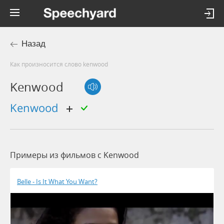
Назад
Как произносится слово kenwood
Kenwood
kenwood
Примеры из фильмов c Kenwood
Belle - Is It What You Want?