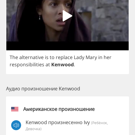
The
alternative
is
to
replace
Lady
Mary
in
her
responsibilities
at
Kenwood
.
Аудио произношение Kenwood
Американское произношение
Kenwood произнесенно Ivy
(Ребёнок,
Девочка)