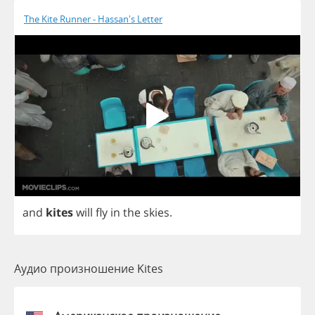
The Kite Runner - Hassan's Letter
and
kites
will
fly
in
the
skies
.
Аудио произношение Kites