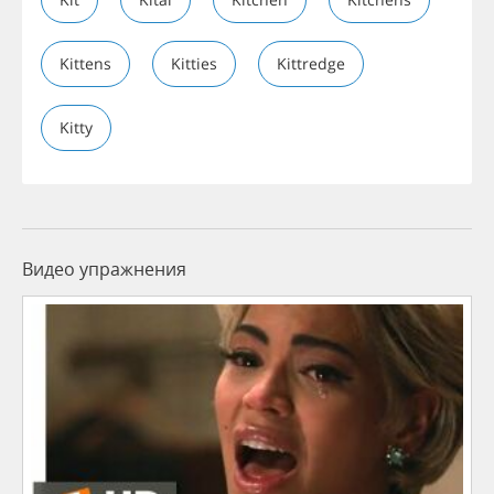
Kittens
Kitties
Kittredge
Kitty
Видео упражнения