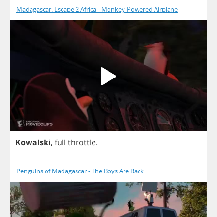
Madagascar: Escape 2 Africa - Monkey-Powered Airplane
Kowalski
,
full
throttle
.
Penguins of Madagascar - The Boys Are Back