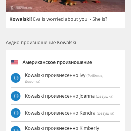
Kowalski
!
Eva
is
worried
about
you
!
-
She
is
?
Аудио произношение Kowalski
Американское произношение
Kowalski произнесенно Ivy
(Ребёнок,
Девочка)
Kowalski произнесенно Joanna
(девушка)
Kowalski произнесенно Kendra
(девушка)
Kowalski произнесенно Kimberly