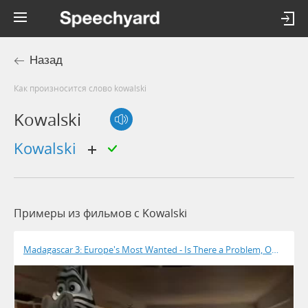
Назад
Как произносится слово kowalski
Kowalski
Kowalski
Примеры из фильмов c Kowalski
Madagascar 3: Europe's Most Wanted - Is There a Problem, Officer?