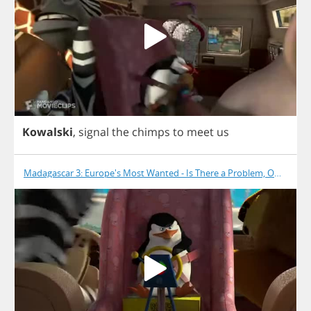
Kowalski
,
signal
the
chimps
to
meet
us
Madagascar 3: Europe's Most Wanted - Is There a Problem, Officer?