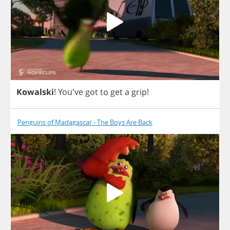
Kowalski
! You've
got
to
get
a
grip
!
Penguins of Madagascar - The Boys Are Back