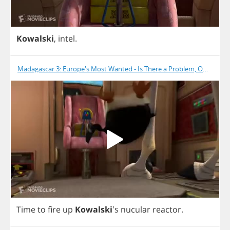
Kowalski
,
intel
.
Madagascar 3: Europe's Most Wanted - Is There a Problem, Officer?
Time
to
fire
up
Kowalski
's
nucular
reactor
.