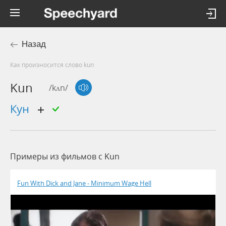
Назад
Как произносится слово kun
Kun
/kʌn/
кун
Примеры из фильмов c Kun
Fun With Dick and Jane - Minimum Wage Hell