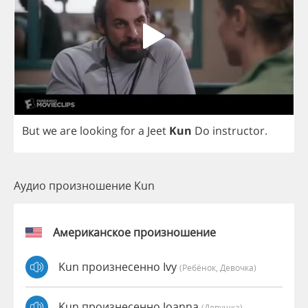
But
we
are
looking
for
a
Jeet
Kun
Do
instructor
.
Аудио произношение Kun
Американское произношение
Kun произнесенно Ivy
(Ребёнок, Девочка)
Kun произнесенно Joanna
(девушка)