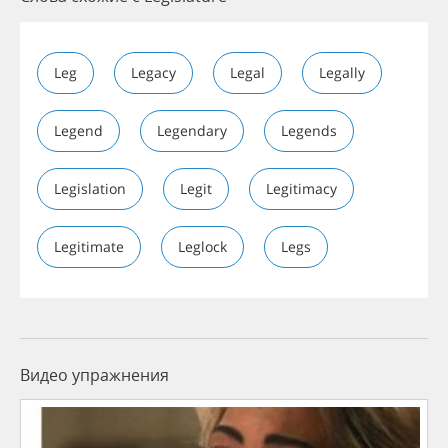
Leg
Legacy
Legal
Legally
Legend
Legendary
Legends
Legislation
Legit
Legitimacy
Legitimate
Leglock
Legs
Видео упражнения