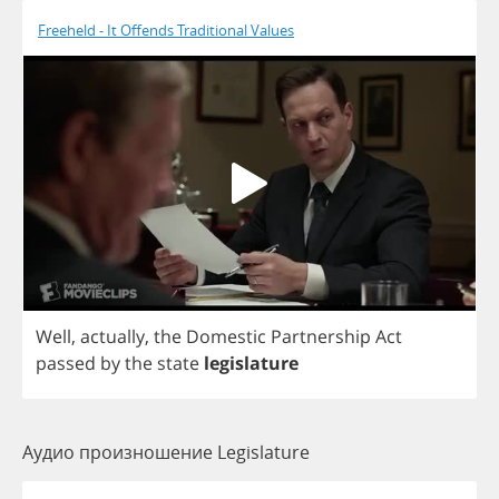
Freeheld - It Offends Traditional Values
Well
,
actually
,
the
Domestic
Partnership
Act
passed
by
the
state
legislature
Аудио произношение Legislature