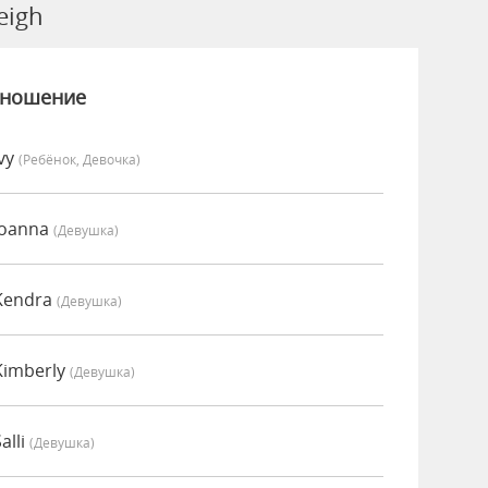
eigh
зношение
Ivy
(Ребёнок, Девочка)
Joanna
(девушка)
Kendra
(девушка)
Kimberly
(девушка)
alli
(девушка)