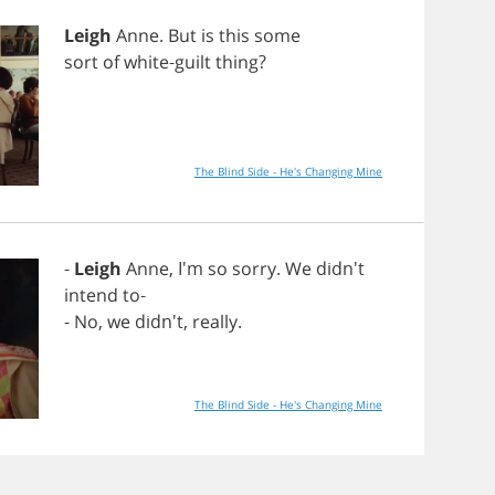
Leigh
Anne
.
But
is
this
some
sort
of
white
-
guilt
thing
?
The Blind Side - He's Changing Mine
-
Leigh
Anne
, I'm
so
sorry
.
We
didn't
intend
to
-
-
No
,
we
didn't,
really
.
The Blind Side - He's Changing Mine