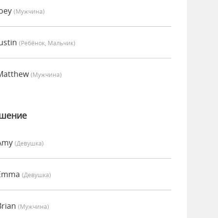
Joey
(мужчина)
ustin
(Ребёнок, Мальчик)
 Matthew
(мужчина)
ошение
 Amy
(девушка)
 Emma
(девушка)
Brian
(мужчина)