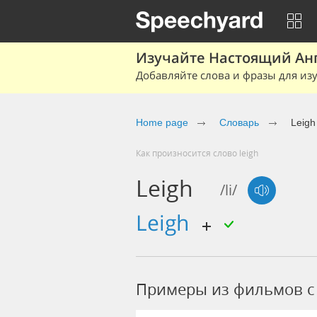
Изучайте Настоящий Ан
Добавляйте слова и фразы для изу
Home page
Словарь
Leigh
Как произносится слово leigh
Leigh
/li/
leigh
Примеры из фильмов c 