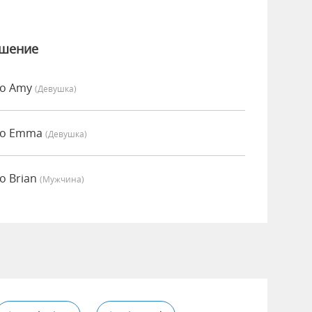
ошение
но Amy
(девушка)
но Emma
(девушка)
о Brian
(мужчина)