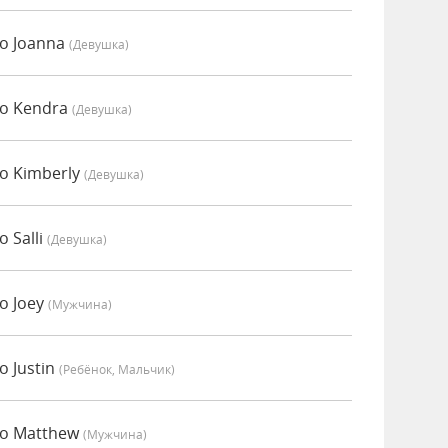
о Joanna
(девушка)
но Kendra
(девушка)
о Kimberly
(девушка)
 Salli
(девушка)
о Joey
(мужчина)
 Justin
(Ребёнок, Мальчик)
но Matthew
(мужчина)