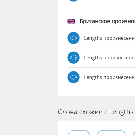
Британское произн
Lengths произнесен
Lengths произнесен
Lengths произнесенн
Слова схожие с Lengths