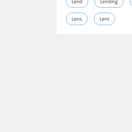
Lend
Lending
Lens
Lent