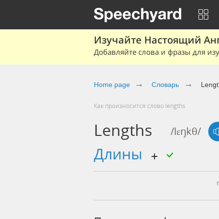
Изучайте Настоящий Ан
Добавляйте слова и фразы для изу
Home page
Словарь
Lengt
Как произносится слово lengths
Lengths
/lɛŋkθ/
длины