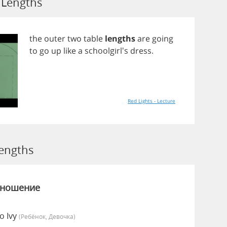
Lengths
the
outer
two
table
lengths
are
going
to
go
up
like
a
schoolgirl's
dress
.
Red Lights - Lecture
engths
зношение
о Ivy
(Ребёнок, Девочка)