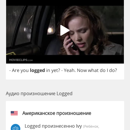
-
Are
you
logged
in
yet
?
-
Yeah
.
Now
what
do
I
do
?
Аудио произношение Logged
Американское произношение
Logged произнесенно Ivy
(Ребёнок,