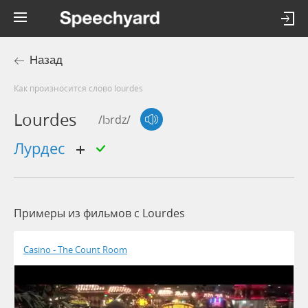
Назад
Как произносится слово lourdes
Lourdes
/lɔrdz/
лурдес
Примеры из фильмов c Lourdes
Casino - The Count Room