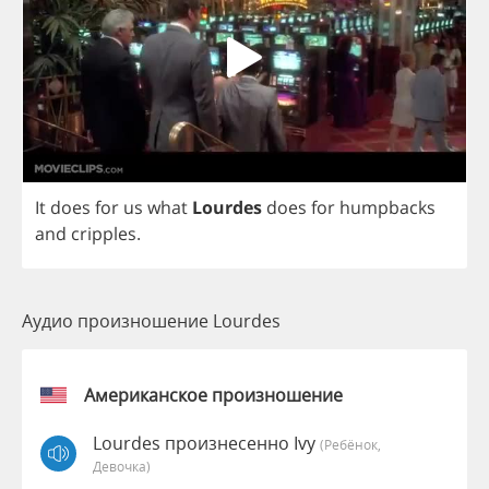
It
does
for
us
what
Lourdes
does
for
humpbacks
and
cripples
.
Аудио произношение Lourdes
Американское произношение
Lourdes произнесенно Ivy
(Ребёнок,
Девочка)