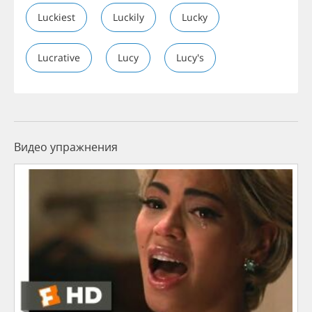
Luckiest
Luckily
Lucky
Lucrative
Lucy
Lucy's
Видео упражнения