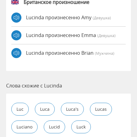
Британское произношение
Lucinda произнесенно Amy
(девушка)
Lucinda произнесенно Emma
(девушка)
Lucinda произнесенно Brian
(мужчина)
Слова схожие с Lucinda
Luc
Luca
Luca's
Lucas
Luciano
Lucid
Luck