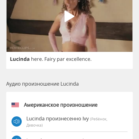
Lucinda
here
.
Fairy
par
excellence
.
Аудио произношение Lucinda
Американское произношение
Lucinda произнесенно Ivy
(Ребёнок,
Девочка)