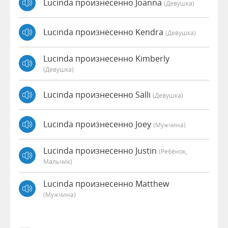
Lucinda произнесенно Joanna
(девушка)
Lucinda произнесенно Kendra
(девушка)
Lucinda произнесенно Kimberly
(девушка)
Lucinda произнесенно Salli
(девушка)
Lucinda произнесенно Joey
(мужчина)
Lucinda произнесенно Justin
(Ребёнок,
Мальчик)
Lucinda произнесенно Matthew
(мужчина)