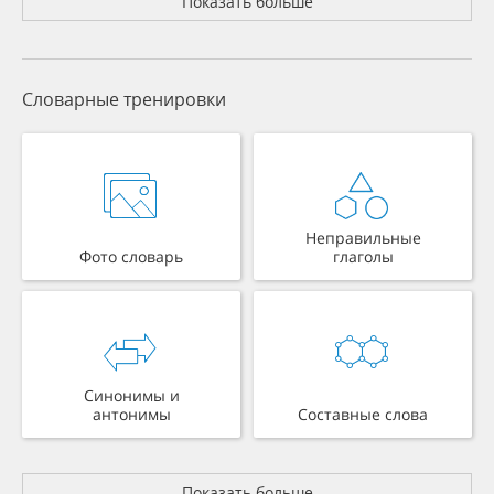
Показать больше
Словарные тренировки
Неправильные
Фото словарь
глаголы
Синонимы и
антонимы
Составные слова
Показать больше