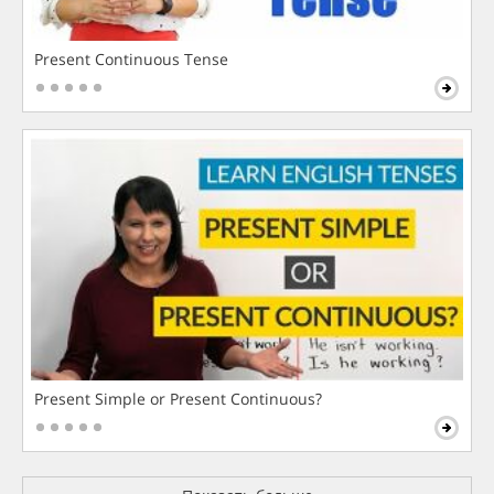
Present Continuous Tense
Present Simple or Present Continuous?