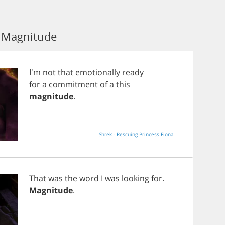
 Magnitude
I'm
not
that
emotionally
ready
for
a
commitment
of
a
this
magnitude
.
Shrek - Rescuing Princess Fiona
That
was
the
word
I
was
looking
for
.
Magnitude
.