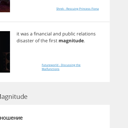
Shrek - Rescuing Princess Fiona
it
was
a
financial
and
public
relations
disaster
of
the
first
magnitude
.
Futureworld - Discussing the
Malfunctions
agnitude
зношение