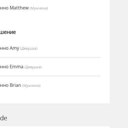
енно Matthew
(мужчина)
ошение
енно Amy
(девушка)
сенно Emma
(девушка)
нно Brian
(мужчина)
ude