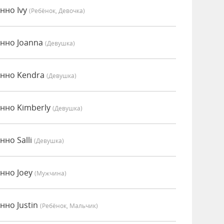
нно Ivy
(Ребёнок, Девочка)
енно Joanna
(девушка)
енно Kendra
(девушка)
нно Kimberly
(девушка)
нно Salli
(девушка)
нно Joey
(мужчина)
нно Justin
(Ребёнок, Мальчик)