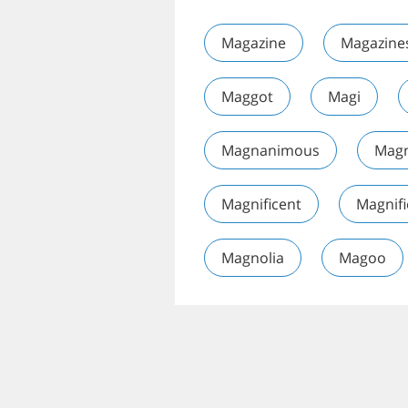
Magazine
Magazine
Maggot
Magi
Magnanimous
Mag
Magnificent
Magnif
Magnolia
Magoo