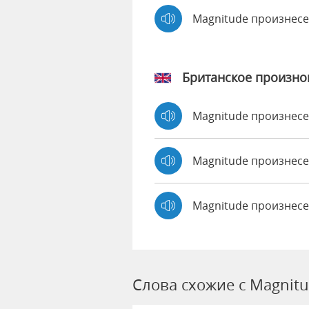
Magnitude произнес
Британское произн
Magnitude произнес
Magnitude произне
Magnitude произнесе
Слова схожие с Magnit