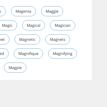
s
Magenta
Maggie
Magic
Magical
Magician
net
Magnetic
Magnets
ied
Magnifique
Magnifying
Magpie