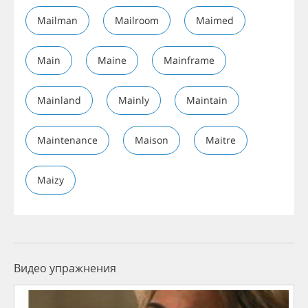
Mailman
Mailroom
Maimed
Main
Maine
Mainframe
Mainland
Mainly
Maintain
Maintenance
Maison
Maitre
Maizy
Видео упражнения