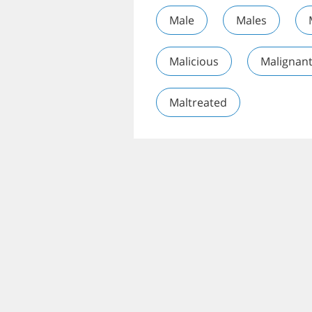
Male
Males
Malicious
Malignan
Maltreated