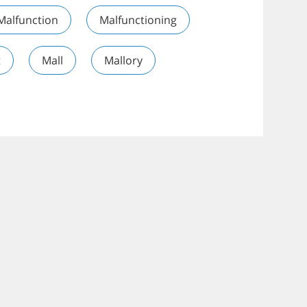
Malfunction
Malfunctioning
t
Mall
Mallory