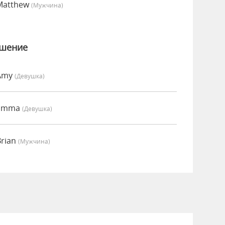
Matthew
(мужчина)
ошение
 Amy
(девушка)
 Emma
(девушка)
Brian
(мужчина)