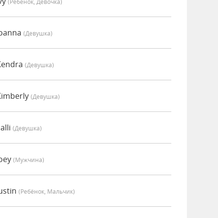
vy
(Ребёнок, Девочка)
Joanna
(девушка)
Kendra
(девушка)
Kimberly
(девушка)
alli
(девушка)
Joey
(мужчина)
ustin
(Ребёнок, Мальчик)