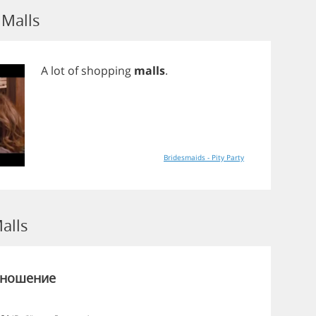
Malls
A
lot
of
shopping
malls
.
Bridesmaids - Pity Party
alls
зношение