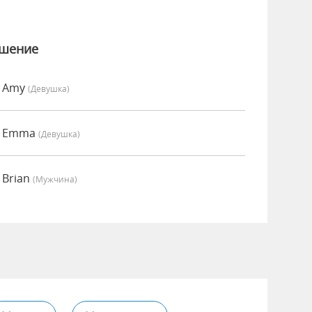
ошение
о Amy
(девушка)
о Emma
(девушка)
 Brian
(мужчина)