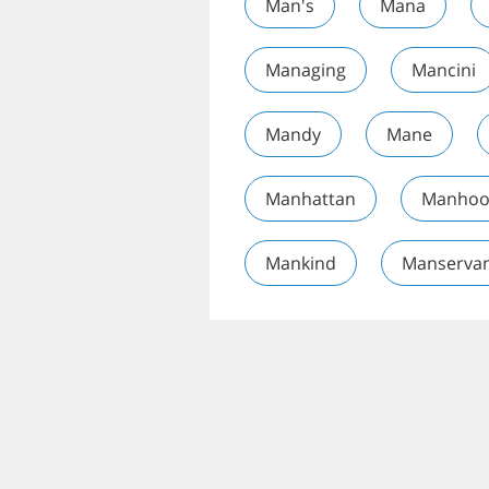
Man's
Mana
Managing
Mancini
Mandy
Mane
Manhattan
Manho
Mankind
Manserva