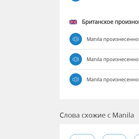
Британское произн
Manila произнесенн
Manila произнесенн
Manila произнесенно
Слова схожие с Manila