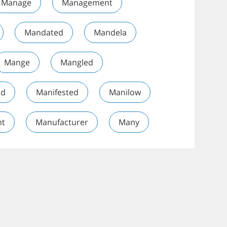
Manage
Management
Mandated
Mandela
Mange
Mangled
od
Manifested
Manilow
nt
Manufacturer
Many