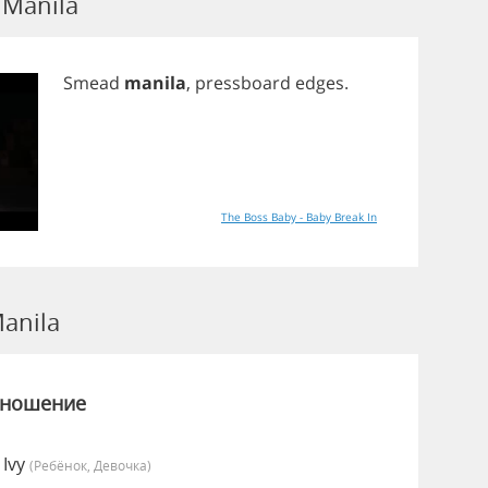
Manila
Smead
manila
,
pressboard
edges
.
The Boss Baby - Baby Break In
anila
зношение
 Ivy
(Ребёнок, Девочка)