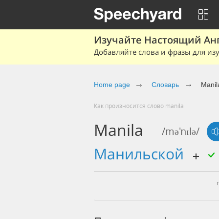
Изучайте Настоящий Ан
Добавляйте слова и фразы для изу
Home page
Словарь
Manil
Как произносится слово manila
Manila
/mə'nɪlə/
манильской