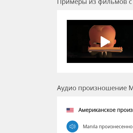
Примеры из фильмов c 
Аудио произношение M
Американское прои
Manila произнесенно