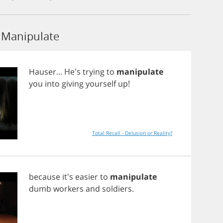
Manipulate
Hauser
... He's
trying
to
manipulate
you
into
giving
yourself
up
!
Total Recall - Delusion or Reality?
because
it's
easier
to
manipulate
dumb
workers
and
soldiers
.