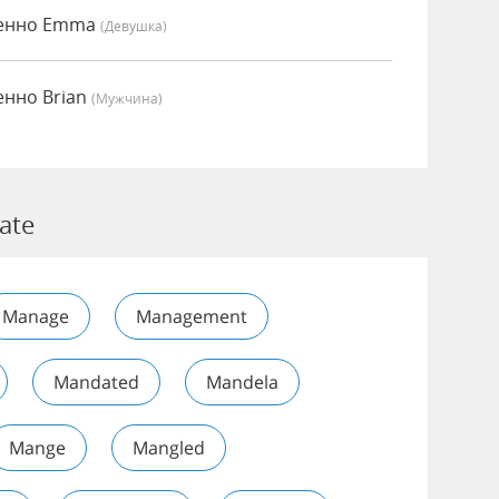
сенно Emma
(девушка)
енно Brian
(мужчина)
ate
Manage
Management
Mandated
Mandela
Mange
Mangled