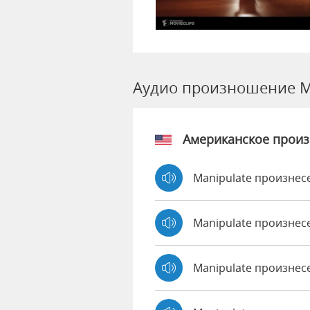
Аудио произношение M
Американское прои
Manipulate произнес
Manipulate произнес
Manipulate произнес