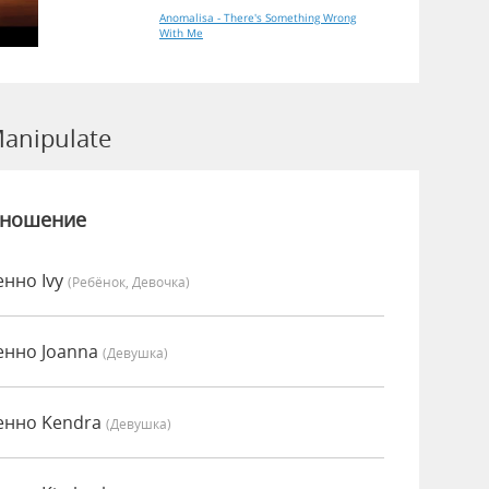
Anomalisa - There's Something Wrong
With Me
anipulate
зношение
енно Ivy
(Ребёнок, Девочка)
енно Joanna
(девушка)
енно Kendra
(девушка)