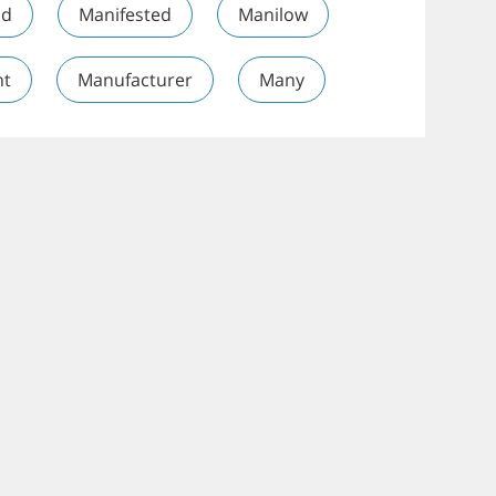
od
Manifested
Manilow
nt
Manufacturer
Many