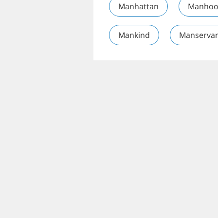
Manhattan
Manho
Mankind
Manserva