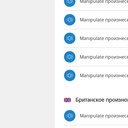
Manipulate произнес
Manipulate произнесе
Manipulate произнес
Manipulate произнесе
Manipulate произне
Британское произн
Manipulate произне