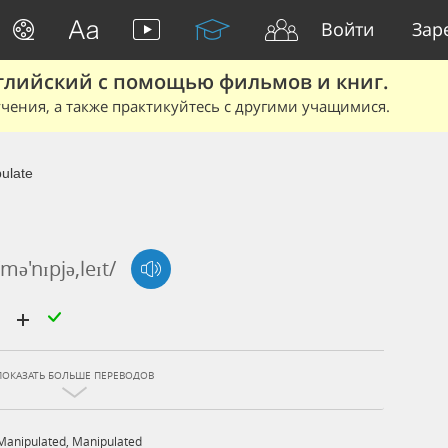
Войти
Зар
глийский с помощью фильмов и книг.
чения, а также практикуйтесь с другими учащимися.
ulate
/mə'nɪpjə,leɪt/
ь
ПОКАЗАТЬ БОЛЬШЕ ПЕРЕВОДОВ
Manipulated
,
Manipulated