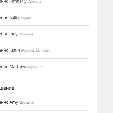
енно Kimberly
(девушка)
нно Salli
(девушка)
енно Joey
(мужчина)
нно Justin
(Ребёнок, Мальчик)
сенно Matthew
(мужчина)
ошение
сенно Amy
(девушка)