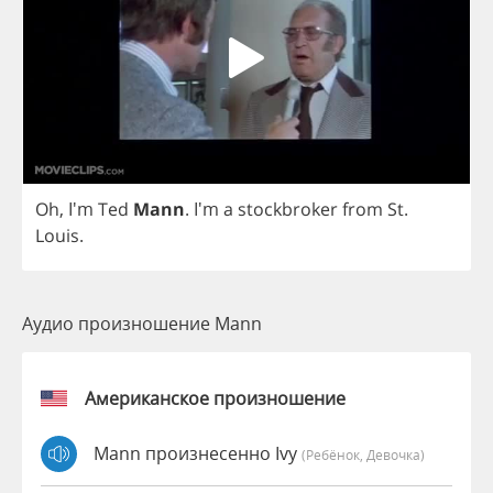
Oh
, I'm
Ted
Mann
.
I'm
a
stockbroker
from
St
.
Louis
.
Аудио произношение Mann
Американское произношение
Mann произнесенно Ivy
(Ребёнок, Девочка)