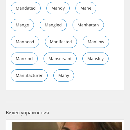
Mandated
Mandy
Mane
Mange
Mangled
Manhattan
Manhood
Manifested
Manilow
Mankind
Manservant
Mansley
Manufacturer
Many
Видео упражнения