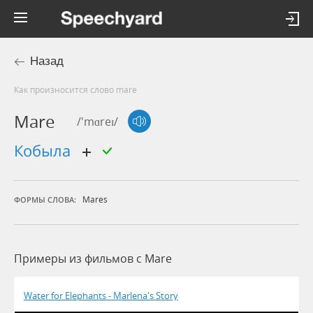
Назад
Как произносится слово mare
Mare
/'mɑreɪ/
кобыла
Mares
ФОРМЫ СЛОВА:
Примеры из фильмов c Mare
Water for Elephants - Marlena's Story