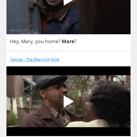
Hey
,
Mary
,
you
home
?
Mare
?
Fences - The Marrying Kind