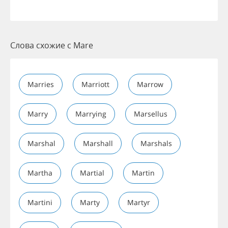
Слова схожие с Mare
Marries
Marriott
Marrow
Marry
Marrying
Marsellus
Marshal
Marshall
Marshals
Martha
Martial
Martin
Martini
Marty
Martyr