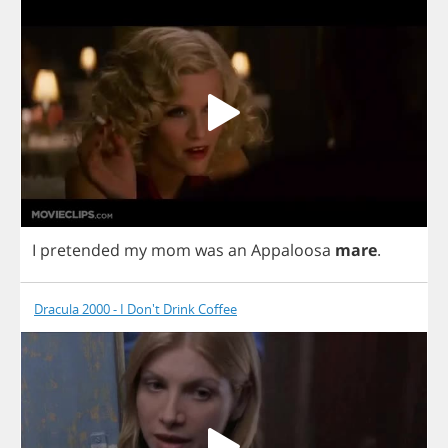
I
pretended
my
mom
was
an
Appaloosa
mare
.
Dracula 2000 - I Don't Drink Coffee