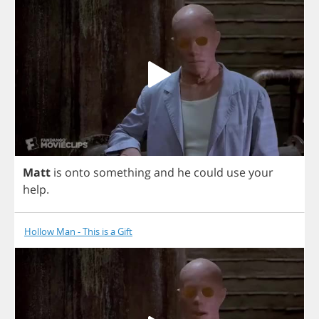
Matt
is
onto
something
and
he
could
use
your
help
.
Hollow Man - This is a Gift