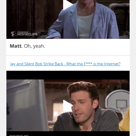
Matt
.
Oh
,
yeah
.
Jay and Silent Bob Strike Back - What the F*** is the Internet?