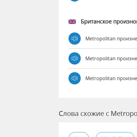
Британское произн
Metropolitan произ
Metropolitan произ
Metropolitan произн
Слова схожие с Metropo