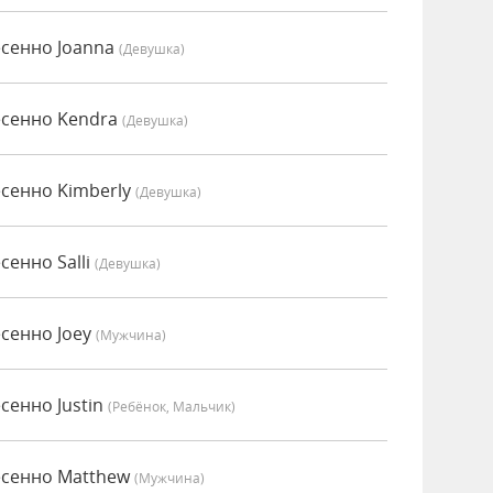
есенно Joanna
(девушка)
есенно Kendra
(девушка)
есенно Kimberly
(девушка)
сенно Salli
(девушка)
есенно Joey
(мужчина)
сенно Justin
(Ребёнок, Мальчик)
есенно Matthew
(мужчина)