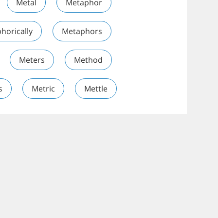
Metal
Metaphor
horically
Metaphors
Meters
Method
s
Metric
Mettle