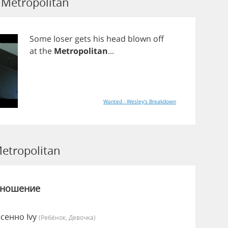
Metropolitan
Some
loser
gets
his
head
blown
off
at
the
Metropolitan
...
Wanted - Wesley's Breakdown
tropolitan
зношение
сенно Ivy
(Ребёнок, Девочка)