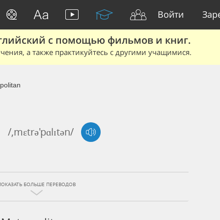
Войти
Зар
глийский с помощью фильмов и книг.
чения, а также практикуйтесь с другими учащимися.
politan
/,mɛtrə'pɑlɪtən/
ПОКАЗАТЬ БОЛЬШЕ ПЕРЕВОДОВ