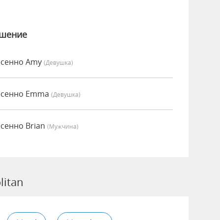
ошение
несенно Amy
(девушка)
несенно Emma
(девушка)
есенно Brian
(мужчина)
litan