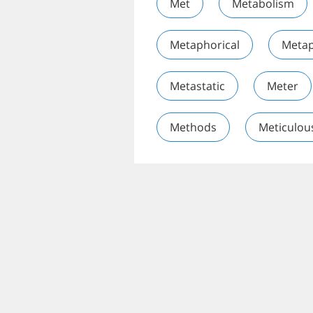
Met
Metabolism
Metaphorical
Metap
Metastatic
Meter
Methods
Meticulou