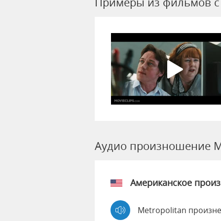
Примеры из фильмов c 
Аудио произношение Me
Американское прои
Metropolitan произне